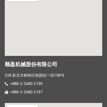
顺盈机械股份有限公司
238 新北市树林区柑园街一段108号
+886-2-2680-2199
+886-2-2680-2197