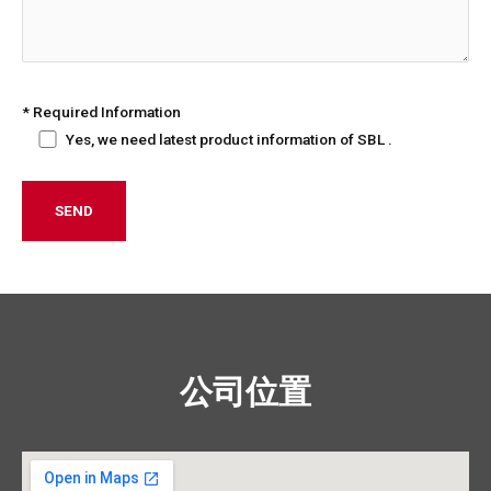
* Required Information
Yes, we need latest product information of SBL .
公司位置