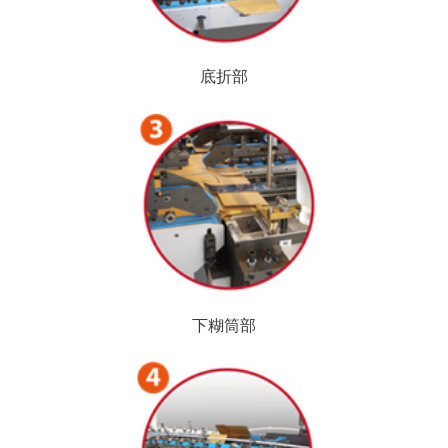
底折部
下糊筒部