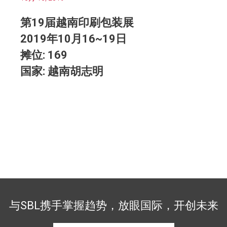
第
19
届越南印刷包装展
2019
年
10
月
16~19
日
摊位
: 169
国家
:
越南胡志明
与SBL携手掌握趋势，放眼国际，开创未来