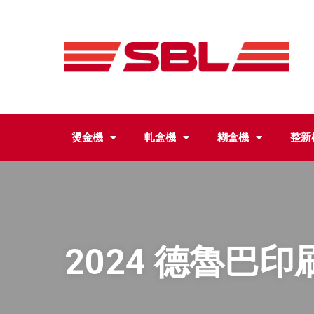
燙金機
軋盒機
糊盒機
整新
2024 德魯巴印