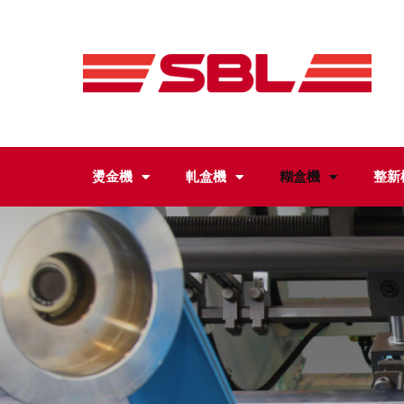
燙金機
軋盒機
糊盒機
整新