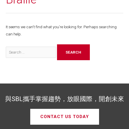
It seems we can’t find what you’re looking for. Perhaps searching
can help.
與SBL攜手掌握趨勢，放眼國際，開創未來
CONTACT US TODAY